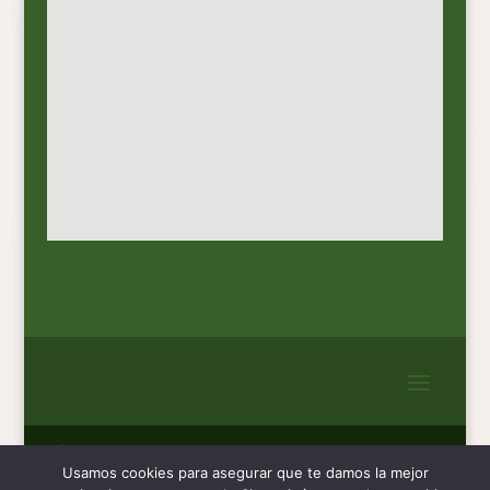
Página Web desarrollada por:
Usamos cookies para asegurar que te damos la mejor
www.ymanera.com