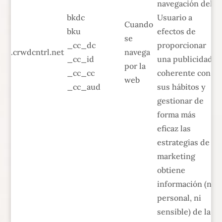
navegación del
bkdc
Usuario a
Cuando
bku
efectos de
se
_cc_dc
proporcionar
.crwdcntrl.net
navega
_cc_id
una publicidad
por la
_cc_cc
coherente con
web
_cc_aud
sus hábitos y
gestionar de
forma más
eficaz las
estrategias de
marketing
obtiene
información (no
personal, ni
sensible) de la