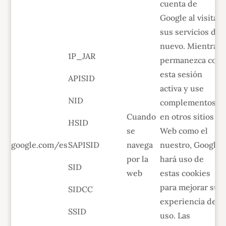
cuenta de
Google al visitar
sus servicios de
nuevo. Mientras
1P_JAR
permanezca con
esta sesión
APISID
activa y use
NID
complementos
Cuando
en otros sitios
HSID
se
Web como el
google.com/es
SAPISID
navega
nuestro, Google
por la
hará uso de
SID
web
estas cookies
para mejorar su
SIDCC
experiencia de
SSID
uso. Las