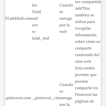
ser compartido.
loc
Cuando
AddThis
Ouid
se
también se
S7.addthid.com
uid
navega
utiliza para
uvc
por la
recopilar
vc
web
información
tidal_ttid
sobre cómo se
comparte
contenido del
sitio web
Esta cookie
permite que
puedas
Cuando
compartir en
se
Pinterest las
.pinterest.com
_pinterest_cm
navega
páginas de
por la