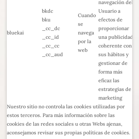
navegación del
bkdc
Usuario a
Cuando
bku
efectos de
se
_cc_dc
proporcionar
bluekai
navega
_cc_id
una publicidad
por la
_cc_cc
coherente con
web
_cc_aud
sus hábitos y
gestionar de
forma más
eficaz las
estrategias de
marketing
Nuestro sitio no controla las cookies utilizadas por
estos terceros. Para más información sobre las
cookies de las redes sociales u otras Webs ajenas,
aconsejamos revisar sus propias políticas de cookies.