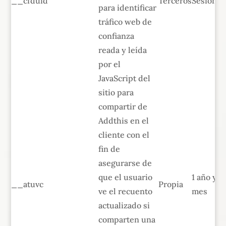
__cfduid
Terceros
Sesión
para identificar
tráfico web de
confianza
reada y leída
por el
JavaScript del
sitio para
compartir de
Addthis en el
cliente con el
fin de
asegurarse de
que el usuario
1 año y 1
__atuvc
Propia
ve el recuento
mes
actualizado si
comparten una